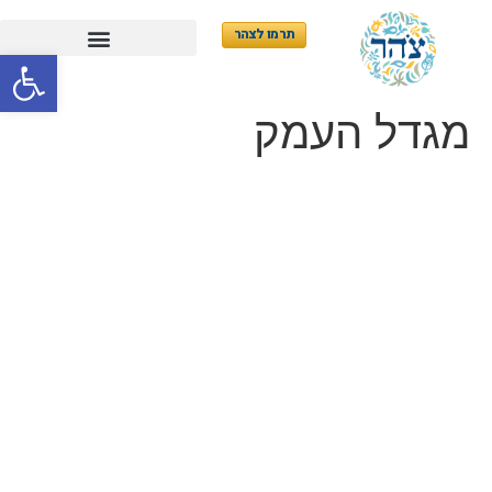
תרמו לצהר
פתח סרגל
מגדל העמק