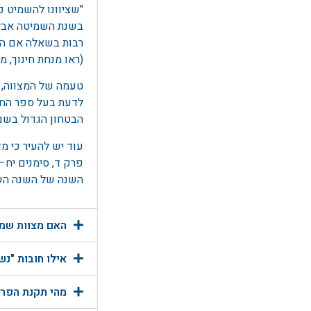
"שציוונו להשמיט 
השליח איננו יכול לעש
בשנת השמיטה אבל י
יש שנהגו, לאחר כתיבת
רבות בשאלה אם הת
לפרוזבול, ראוי אפוא 
(ראו מנחת חינוך, מצ
השמיטה. הלוואה זו תי
טעמה של המצווה, ע
לדעת בעל ספר החינ
הבטחון הגדול בשם ב
עוד יש להעיר כי מ
פרק ד, סימנים יח
השנה של השנה השמינ
האם מצוות שמיט
אילו חובות "נ
מהי תקנת הפרו