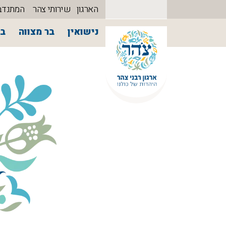
הארגון
שירותי צהר
המתנדב
נישואין
בר מצווה
בת