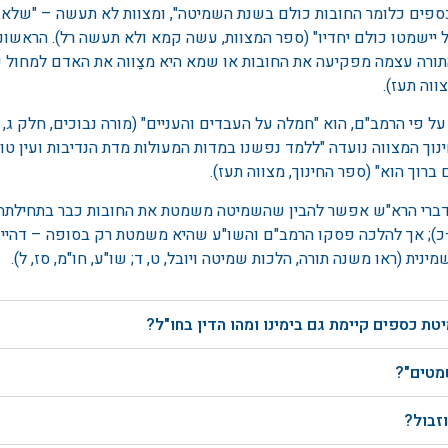
כספים כלומר החובות כולם בשנת השמיטה", ומצוות לא תעשה – "שלא
ות שליח אחר לעניין זה. לכן כל אדם צריך למלא בעצמו את טופס השלי
ישמטו כולם יחדיו" (ספר המצוות, עשה קמא ולא תעשה רל). הראשוני
 הפרוזבול, להלוות סכום סמלי ולקיים בסכום זה מצוות שמיטת כספים
ורה עצמה מפקיעה את החובות או שמא היא מצַווה את האדם למחול ע
להלוות הלוואה על דעת כך שהשליחות לא תחול עליה ולומר שזמן פירעו
ווה תעז).
נתן לאדם הזקוק לה או לגבאי צדקה שיעביר אותה לנצרכים.
ל פי הרמב"ם, הוא "חמלה על העבדים והעניים" (מורה נבוכים, חלק ג, פ
וך המצווה נועדה "ללמד נפשנו במדות המעולות מדת הנדיבות ועין טוב
רוך הוא" (ספר החינוך, מצווה תעז).
דברי הרא"ש אפשר להבין שהשמיטה משמטת את החובות כבר בתחילתה (ר
–כ); אך להלכה פסקו הרמב"ם והשו"ע שהיא משמטת רק בסופה – דהיינ
ית (ראו משנה תורה, הלכות שמיטה ויובל, ט, ד; שו"ע, חו"מ, סז, ל).
ת כספים קיימת גם בימינו ומהו הדין בחו"ל?
שמטים"?
זבול?