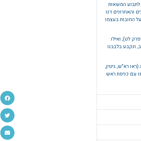
 לתבוע המשאות
חות.
ם והאחרונים דנו
. לאחר מינוי השליח
ל החובות בעצמו
נה יהיה לפני סוף שנת
רק לט); ואילו
, ונקבע בלבבנו
או רא"ש, גיטין,
ו עם כניסת ראש