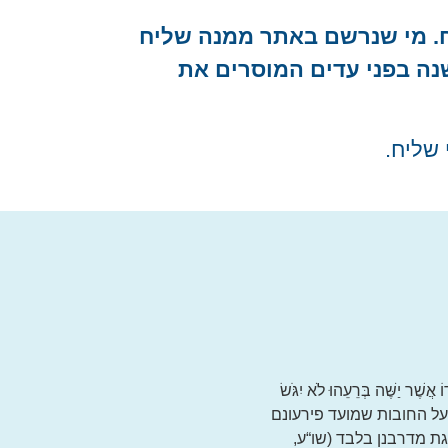
ח. מי שנרשם באתר ממנה שליח
ה בפני עדים המוסרים את
 שליח.
ֶׁר יַשֶּׁה בְּרֵעֵהוּ לֹא יִגֹּשׂ
וותר על החובות שמועד פירעונם
גת מדרבנן בלבד (שו“ע,