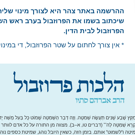
ההרשמה באתר צהר היא לצורך מינוי שלי
שיכתוב בשמו את הפרוזבול בערב ראש השנ
הפרוזבול לבית הדין.
* אין צורך לחתום על שטר הפרוזבול, די במינוי
 שָׁנִים תַּעֲשֶׂה שְׁמִטָּה. וְזֶה דְּבַר הַשְּׁמִטָּה שָׁמוֹט כָּל בַּעַל מַשֵּׁה יָדוֹ אֲש
ו כִּי קָרָא שְׁמִטָּה לַה'" (דברים טו, א–ב). מצווה מן התורה על כל אדם ל
טה ו“לשמוט“ אותם. בזמן הזה, כשאין היובל נוהג, שמיטת כספים נוה