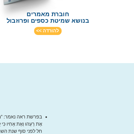
חוברת מאמרים
בנושא שמיטת כספים ופרוזבול
להורדה >>
בפרשת ראה נאמר: “מִקֵּץ שֶׁבַע
אֶת רֵעֵהוּ וְאֶת אָחִי
חל לפני סוף שנת השמי