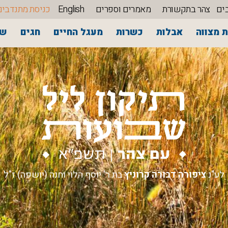
ים
צהר בתקשורת
מאמרים וספרים
English
כניסת מתנדבים
 מצווה
אבלות
כשרות
מעגל החיים
חגים
שי
לע"נ
ציפורה דבורה קרוניץ
בת ר' יוסף הלוי וחנה (יושפה) ז"ל