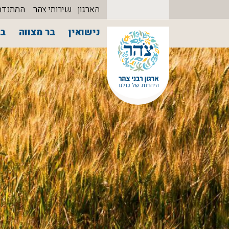
הארגון
שירותי צהר
המתנדב
נישואין
בר מצווה
בת