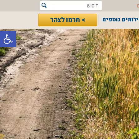
> תרמו לצהר
רותים נוספים
פתח סרגל